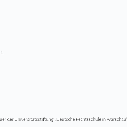
 k.
 der Uni­ver­si­täts­sti­ftung „Deut­sche Rechts­schule in War­schau“, 