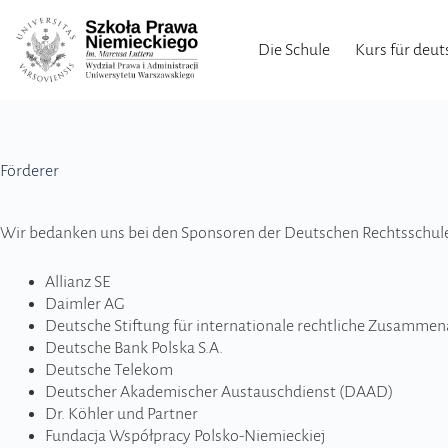
Die Schule
Kurs für deut
Förderer
Wir bedan­ken uns bei den Spon­so­ren der Deut­schen Rechtsschul
Allianz SE
Daim­ler AG
Deut­sche Sti­ftung für inter­na­tio­nale rech­tli­che Zusam­me­na
Deut­sche Bank Pol­ska S.A.
Deut­sche Tele­kom
Deut­scher Aka­de­mi­scher Austau­sch­dienst (DAAD)
Dr. Köh­ler und Part­ner
Fun­da­cja Współ­pracy Polsko-Niemieckiej