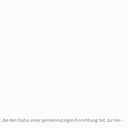
die den Sta­tus einer geme­in­nüt­zi­gen Ein­rich­tung hat, zur Ver­