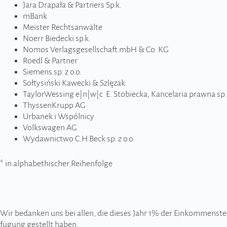
Jara Dra­pała & Part­ners Sp.k.
mBank
Meister Recht­san­wälte
Noerr Biedecki sp.k.
Nomos Ver­lags­ge­sel­l­schaft mbH & Co. KG
Roedl & Part­ner
Sie­mens sp. z o.o.
Sołtysiński Kawecki & Szlęzak
TaylorWessing e|n|w|c E. Stobiecka, Kancelaria prawna sp.
Thys­sen­Krupp AG
Urba­nek i Wspól­nicy
Volks­wa­gen AG
Wydaw­nic­two C.H.Beck sp. z o.o.
* in alpha­be­thi­scher Reihenfolge
Wir bedan­ken uns bei allen, die die­ses Jahr 1% der Ein­kom­men­steuer
fügung gestellt haben.