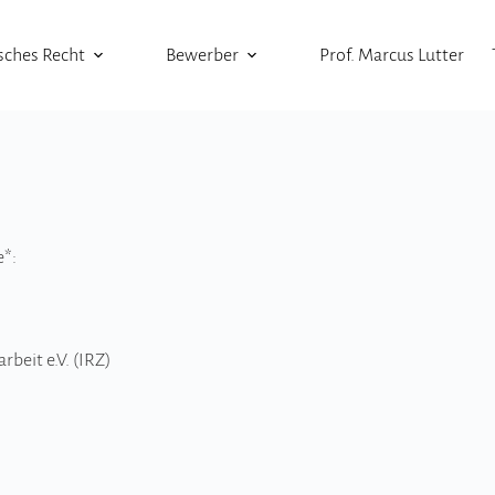
sches Recht
Bewerber
Prof. Marcus Lutter
e*:
r­beit e.V. (IRZ)