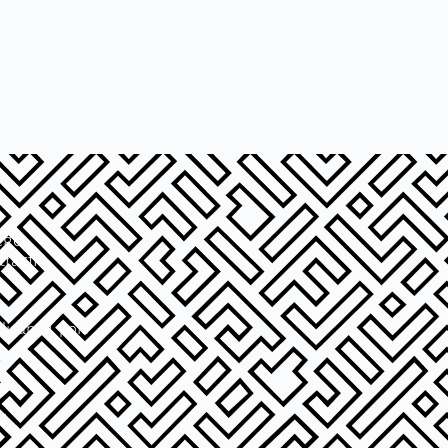
ego
racji
dicum II, pok.
l