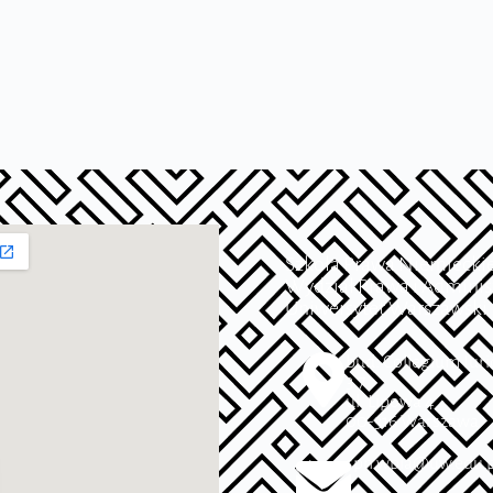
Szkoła Prawa Niemiecki
Wydział Prawa i Administ
Uniwersytet Warszawski
bud. Collegium Iuri
3.7
ul. Lipowa 4
00-316 Warszawa
spn.wpia@uw.edu.p