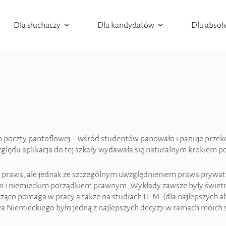
Dla słuchaczy
Dla kandydatów
Dla abso
oczty pantoflowej – wśród studentów panowało i panuje przekonan
zględu aplikacja do tej szkoły wydawała się naturalnym krokiem
łęzi prawa, ale jednak ze szczególnym uwzględnieniem prawa prywa
kim i niemieckim porządkiem prawnym. Wykłady zawsze były świet
cząco pomaga w pracy a także na studiach LL.M. (dla najlepszych
 Niemieckiego było jedną z najlepszych decyzji w ramach moich