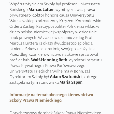
Współzałożycielem Szkoły był profesor Uniwersytetu
Bońskiego
Marcus Lutter
, wybitny znawca prawa
prywatnego, doktor honoris causa Uniwersytetu
Warszawskiego odznaczony Krzyżem Komandorskim
Orderu Zasługi Rzeczypospolitej Polskiej za wkład w
dzieło polsko-niemieckiej współpracy w dziedzinie
nauk prawnych. W 2021 r. w uznaniu zasług Prof.
Marcusa Luttera i z okazji dwudziestopięciolecia
istnienia Szkoły nosi ona imię swojego założyciela.
Przez długi czas kierownictwo naukowe sprawował
prof. dr hab.
Wulf-Henning Roth
, dyrektor Instytutu
Prawa Prywatnego i Prawa Porównawczego
Uniwersytetu Friedricha Wilhelma w Bonn, zaś
Dyrektorem Szkoły był
Adam Szafrański
, którego
zastąpiła na tym stanowisku
Maria Szpor.
Informacje na temat obecnego kierownictwo
Szkoły Prawa Niemieckiego.
Dotychczasowy dorobek Szkoły Prawa Niemieckiego