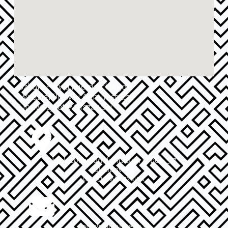
Szkoła Prawa Niemieckiego
Wydział Prawa i Administracji
Uniwersytet Warszawski
bud. Collegium Iuridicum II, pok. 3.7
ul. Lipowa 4
00-316 Warszawa
spn.wpia@uw.edu.pl